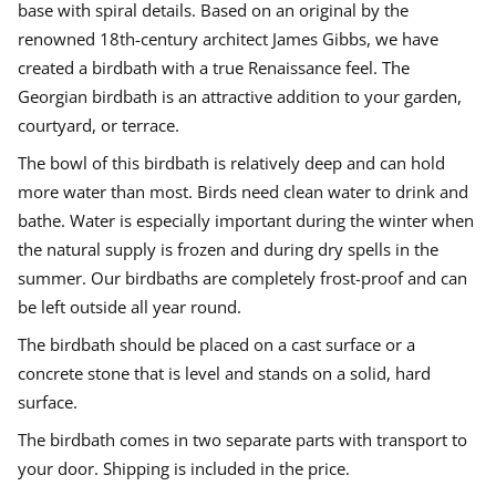
bakgavellift på körbar väg. Större leveranser kan behöva lastmaskin
B
base with spiral details. Based on an original by the
n
n
n
för lossning, se information på din orderbekräftelse.
i
a
a
a
renowned 18th-century architect James Gibbs, we have
r
n
n
n
d
Varor från Haddonstone är beställningsvaror som produceras unikt
created a birdbath with a true Renaissance feel.
The
b
e
e
e
för dig i din valda kulör och kan därför inte returneras enligt regelverk
a
Georgian birdbath is an attractive addition to your garden,
w
w
w
i konsumentköpslagen. Leveranstiden är som regel 5-10 veckor.
t
w
w
w
courtyard, or terrace.
h
i
i
i
i
Fel på vara, skada, eller annat skäl tillreklamation skall göras skriftligt
n
n
n
n
The bowl of this birdbath is relatively deep and can hold
med bifogade bilder på varan i sitt original emballage. Reklamation
G
d
d
d
skall göra senast 8 dagar efter leverans. Mottagaren ansvarar för
more water than most.
Birds need clean water to drink and
r
o
o
o
kontroll vid lossning. I händelse av att skador uppstår i samband med
e
w
w
w
bathe
. Water is especially important during the winter when
lossning eller om godset är skadat i transporten skall detta reklameras
g
.
.
.
o
direkt till chauffören med kopia till oss.
the natural supply is frozen and during dry spells in the
r
i
summer. Our birdbaths are completely frost-proof and can
a
be left outside all year round.
n
s
t
The birdbath should be placed on a cast surface or a
y
concrete stone that is level and stands on a solid, hard
l
e
surface.
The birdbath comes in two separate parts with transport to
your door. Shipping is included in the price.